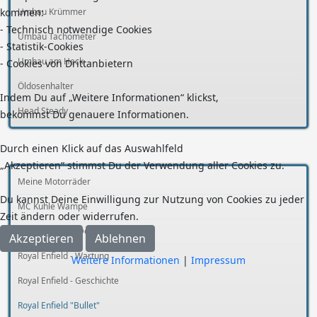
kommen:
Umbau Krümmer
- Technisch notwendige Cookies
Umbau Tachometer
- Statistik-Cookies
Umbau am Heck
- Cookies von Drittanbietern
Öldosenhalter
Indem Du auf „Weitere Informationen“ klickst,
Head Steady
bekommst Du genauere Informationen.
Durch einen Klick auf das Auswahlfeld
„Akzeptieren“ stimmst Du der Verwendung aller Cookies zu.
Meine Motorräder
Du kannst Deine Einwilligung zur Nutzung von Cookies zu jeder
MC Kuhle Wampe
Zeit ändern oder widerrufen.
Motorräder im Detail
Akzeptieren
Ablehnen
Royal Enfield - Wartung
Weitere Informationen
|
Impressum
Royal Enfield - Geschichte
Royal Enfield "Bullet"