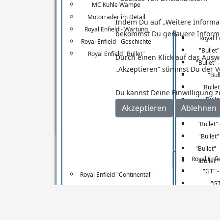
Modellbau
MC Kuhle Wampe
Motorräder im Detail
Dampfschiffe & Boote
Indem Du auf „Weitere Informati
Royal Enfield - Wartung
bekommst Du genauere Inform
See
Segelschiffe & Boote
Royal En
Royal Enfield - Geschichte
"Bullet"
Royal Enfield "Bullet"
Schlepper & DGzRS
Durch einen Klick auf das Ausw
"Bullet" 
B
„Akzeptieren“ stimmst Du der V
Graue Flotte
"Bul
"Bullet
Raumschiffe
Du kannst Deine Einwilligung z
"Bulle
Fliegerei
Akzeptieren
Ablehnen
"Bulle
Andere Modelle
"Bullet
"Bullet
"Bullet" 
Royal Enfi
"Bullet"
"GT" -
Royal Enfield "Continental"
"GT
"GT"
"GT" 