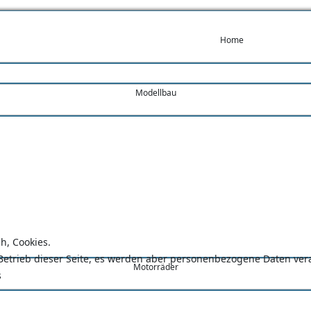
Home
Modellbau
h, Cookies.
n Betrieb dieser Seite, es werden aber personenbezogene Daten ve
Motorräder
s