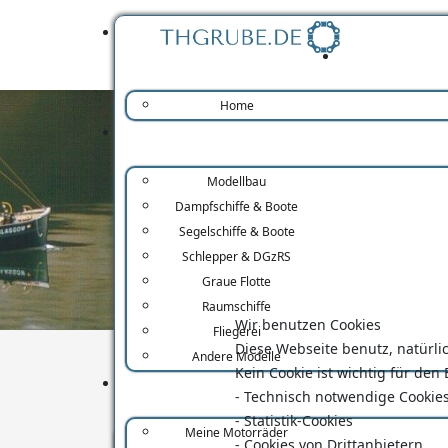
Home
Modellbau
Dampfschiffe & Boote
Segelschiffe & Boote
Schlepper & DGzRS
Graue Flotte
Raumschiffe
Wir benutzen Cookies
Fliegerei
Diese Webseite benutz, natürlic
Andere Modelle
Kein Cookie ist wichtig für de
- Technisch notwendige Cookie
- Statistik-Cookies
Meine Motorräder
- Cookies von Drittanbietern