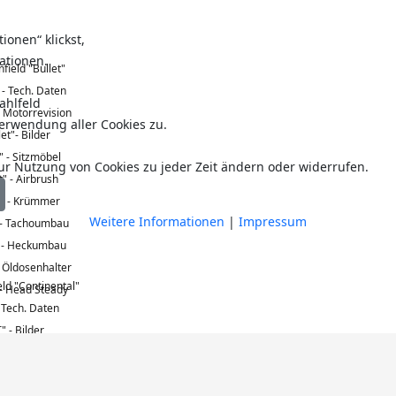
onen“ klickst,
ationen.
notrettungskreuzer
Hafe
field "Bullet"
Seitenradschlepper
"Adolph
 - Tech. Daten
"Ro
ahlfeld
- Motorrevision
ermpohl"
Lagavulin
erwendung aller Cookies zu.
let"- Bilder
" - Sitzmöbel
ur Nutzung von Cookies zu jeder Zeit ändern oder widerrufen.
t" - Airbrush
t" - Krümmer
Weitere Informationen
|
Impressum
" - Tachoumbau
" - Heckumbau
- Öldosenhalter
eld "Continental"
 - Head Steady
 Tech. Daten
" - Bilder
 - Sitzbank
- Tachometer