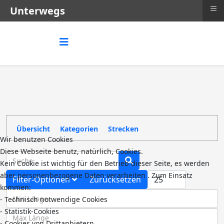
≡
Unterwegs
Übersicht
Kategorien
Strecken
Wir benutzen Cookies
Diese Webseite benutz, natürlich, Cookies.
COM_BANNERS_SEARCH_IN_TITLE
Kein Cookie ist wichtig für den Betrieb dieser Seite, es werden
aber personenbezogene Daten verarbeiten . Zum Einsatz
COM_CONTENT_LIST_L
Filter-Optionen
Zurücksetzen
kommen:
Streckenlänge
- Technisch notwendige Cookies
- Statistik-Cookies
Streckenlänge
- Cookies von Drittanbietern