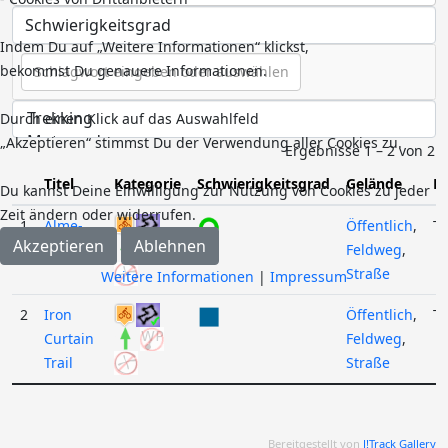
Indem Du auf „Weitere Informationen“ klickst,
Schlagwörter
bekommst Du genauere Informationen.
Durch einen Klick auf das Auswahlfeld
„Akzeptieren“ stimmst Du der Verwendung aller Cookies zu.
Ergebnisse 1 – 2 von 2
Titel
Kategorie
Schwierigkeitsgrad
Gelände
B
Du kannst Deine Einwilligung zur Nutzung von Cookies zu jeder
Zeit ändern oder widerrufen.
1
Alme-
Öffentlich
,
T
Akzeptieren
Ablehnen
Radweg
Feldweg
,
Straße
Weitere Informationen
|
Impressum
2
Iron
Öffentlich
,
T
Curtain
Feldweg
,
Trail
Straße
Bereitgestellt von
J!Track Gallery