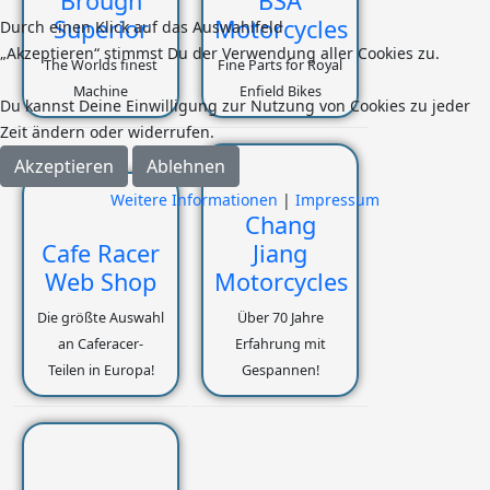
Brough
BSA
Superior
Motorcycles
Durch einen Klick auf das Auswahlfeld
„Akzeptieren“ stimmst Du der Verwendung aller Cookies zu.
The Worlds finest
Fine Parts for Royal
Machine
Enfield Bikes
Du kannst Deine Einwilligung zur Nutzung von Cookies zu jeder
Zeit ändern oder widerrufen.
Akzeptieren
Ablehnen
Weitere Informationen
|
Impressum
Chang
Cafe Racer
Jiang
Web Shop
Motorcycles
Die größte Auswahl
Über 70 Jahre
an Caferacer-
Erfahrung mit
Teilen in Europa!
Gespannen!