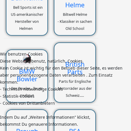
Helme
Bell Sports ist ein
US-amerikanischer
Biltwell Helme
Hersteller von
- Klassiker in sachen
Helmen
Old School
Wir benutzen Cookies
Diese Webseite benutz, natürlich, Cookies.
British
Kein Cookie ist wichtig für den Betrieb dieser Seite, es werden
BMW
Parts
aber personenbezogene Daten verarbeiten . Zum Einsatz
Bowler
Parts für Englische
kommen:
Der Bowler... Teuer
Motorräder aus der
- Technisch notwendige Cookies
und gut
Schweiz.....
- Statistik-Cookies
- Cookies von Drittanbietern
Indem Du auf „Weitere Informationen“ klickst,
bekommst Du genauere Informationen.