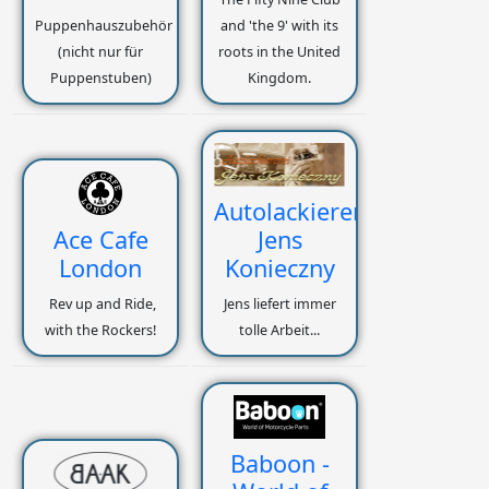
Puppenhauszubehör
and 'the 9' with its
(nicht nur für
roots in the United
Puppenstuben)
Kingdom.
Autolackiererei
Ace Cafe
Jens
London
Konieczny
Rev up and Ride,
Jens liefert immer
with the Rockers!
tolle Arbeit...
Baboon -