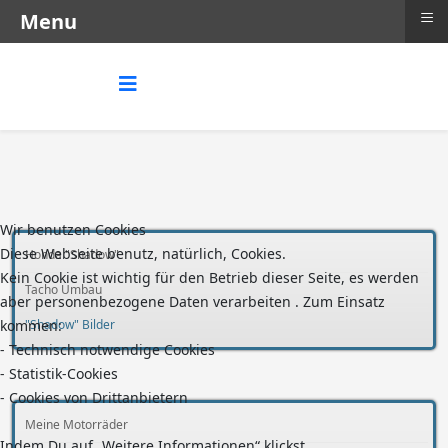
≡
Menu
Wir benutzen Cookies
Diese Webseite benutz, natürlich, Cookies.
Honda "Shadow"
Kein Cookie ist wichtig für den Betrieb dieser Seite, es werden
Tacho Umbau
aber personenbezogene Daten verarbeiten . Zum Einsatz
kommen:
"Shadow" Bilder
- Technisch notwendige Cookies
- Statistik-Cookies
- Cookies von Drittanbietern
Meine Motorräder
Indem Du auf „Weitere Informationen“ klickst,