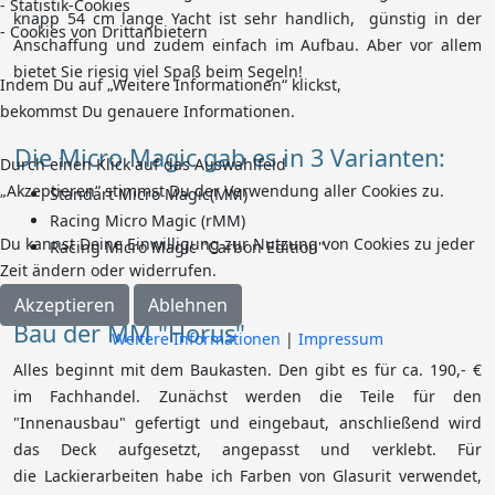
- Statistik-Cookies
knapp 54 cm lange Yacht ist sehr handlich, günstig in der
- Cookies von Drittanbietern
Anschaffung und zudem einfach im Aufbau. Aber vor allem
bietet Sie riesig viel Spaß beim Segeln!
Indem Du auf „Weitere Informationen“ klickst,
bekommst Du genauere Informationen.
Die Micro Magic gab es in 3 Varianten:
Durch einen Klick auf das Auswahlfeld
„Akzeptieren“ stimmst Du der Verwendung aller Cookies zu.
Standart Micro Magic(MM)
Racing Micro Magic (rMM)
Du kannst Deine Einwilligung zur Nutzung von Cookies zu jeder
Racing Micro Magic "Carbon Edition"
Zeit ändern oder widerrufen.
Akzeptieren
Ablehnen
Bau der MM "Horus"
Weitere Informationen
|
Impressum
Alles beginnt mit dem Baukasten. Den gibt es für ca. 190,- €
im Fachhandel. Zunächst werden die Teile für den
"Innenausbau" gefertigt und eingebaut, anschließend wird
das Deck aufgesetzt, angepasst und verklebt. Für
die Lackierarbeiten habe ich Farben von Glasurit verwendet,