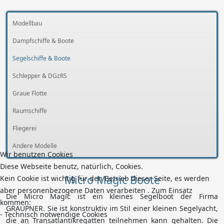
Modellbau
Dampfschiffe & Boote
Segelschiffe & Boote
Schlepper & DGzRS
Graue Flotte
Raumschiffe
Fliegerei
Andere Modelle
Wir benutzen Cookies
Diese Webseite benutz, natürlich, Cookies.
Micro Magic Boote
Kein Cookie ist wichtig für den Betrieb dieser Seite, es werden
aber personenbezogene Daten verarbeiten . Zum Einsatz
Die Micro Magic ist ein kleines Segelboot der Firma
kommen:
GRAUPNER. Sie ist konstruktiv im Stil einer kleinen Segelyacht,
- Technisch notwendige Cookies
die an Transatlantikregatten teilnehmen kann gehalten. Die